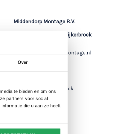
Middendorp Montage B.V.
Hoofdvestiging Kootwijkerbroek
T 0342 442008
E: info@middendorpmontage.nl
Over
Adres
Krollerweg 11
3774 RG Kootwijkerbroek
 media te bieden en om ons
ze partners voor social
nformatie die u aan ze heeft
Vestiging Drachten
Postbus 424
9200 AK Drachten