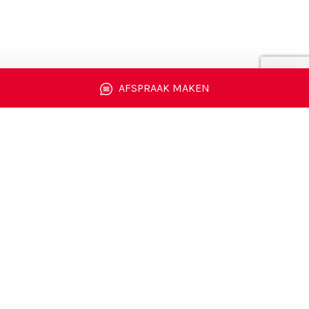
AFSPRAAK MAKEN
 persoonlijk
ct?
p met Dennis, Dirk-Jan, Jacco,
!
TACT