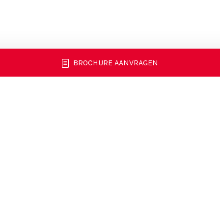
BROCHURE AANVRAGEN
Direct
conta
Neem contact o
Martijn of Teus
DIRECT CON