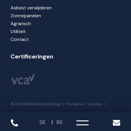
Asbest verwijderen
Zonnepanelen
Agrarisch
Utiliteit
Contact
Certificeringen
©
2026
Middendorp Montage
|
Disclaimer
|
Cookies
|
DE
BE
Sitemap
|
Realisatie website