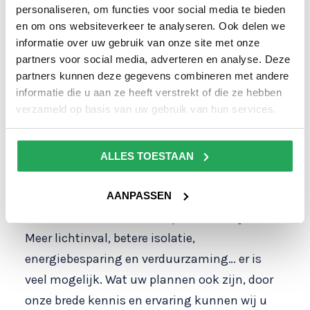
bij ons nooit achteraf voor verrassingen te
personaliseren, om functies voor social media te bieden
staan.
Klik hier als u een prijs wilt opvragen
en om ons websiteverkeer te analyseren. Ook delen we
informatie over uw gebruik van onze site met onze
voor het vervangen van uw asbest dak!
partners voor social media, adverteren en analyse. Deze
Monteren van uw nieuwe dak en
partners kunnen deze gegevens combineren met andere
informatie die u aan ze heeft verstrekt of die ze hebben
deskundig advies
verzameld op basis van uw gebruik van hun services.
Onze adviseurs kijken graag met u mee naar
de beste dak-oplossing in uw situatie. Er
ALLES TOESTAAN
moeten namelijk veel keuzes gemaakt
worden, en een dakrenovatie is een goed
AANPASSEN
moment om naar verbeterpunten te kijken.
Meer lichtinval, betere isolatie,
energiebesparing en verduurzaming… er is
veel mogelijk. Wat uw plannen ook zijn, door
onze brede kennis en ervaring kunnen wij u