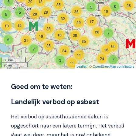
6
20
12
35
28
8
5
10
36
5
28
28
5
32
17
29
14
10
23
26
7
16
38
19
6
31
35
25
14
7
16
24
11
24
7
30 km
3
5
11
20 mi
Leaflet
| ©
OpenStreetMap contributors
3
12
10
Goed om te weten:
Landelijk verbod op asbest
Het verbod op asbesthoudende daken is
opgeschort naar een latere termijn. Het verbod
gaat wel door, maar het is nog onbekend