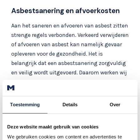
Asbestsanering en afvoerkosten
Aan het saneren en afvoeren van asbest zitten
strenge regels verbonden. Verkeerd verwijderen
of afvoeren van asbest kan namelijk gevaar
opleveren voor de gezondheid. Het is
belangrijk dat een asbestsanering zorgvuldig
en veilig wordt uitgevoerd. Daarom werken wij
met gecertificeerde partners, die werken
volgens de juiste procedures.
De kosten van het afvoeren van asbest
Toestemming
Details
Over
bedragen zo’n zeven procent van de totale
kosten. Wij vermelden de afvoerkosten altijd
Deze website maakt gebruik van cookies
duidelijk van tevoren op onze offertes. U komt
We gebruiken cookies om content en advertenties te