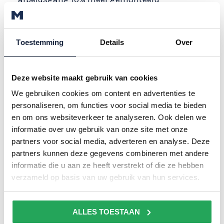
worden. Of het nu gaat om
nieuwbouw of renovatie, met die
paneel hebben we de klus snel
Toestemming
Details
Over
geklaard. Het paneel heeft de
uitstraling van een traditioneel
Deze website maakt gebruik van cookies
felsdak, maar biedt alle voordelen van
een innovatief sandwichpaneel. Het
We gebruiken cookies om content en advertenties te
personaliseren, om functies voor social media te bieden
brede aanbod van kleuren en de
en om ons websiteverkeer te analyseren. Ook delen we
maximale lengte tot 25 meter maken
informatie over uw gebruik van onze site met onze
dit een populair product. Dit paneel is
partners voor social media, adverteren en analyse. Deze
tevens verkrijgbaar in een EKO
partners kunnen deze gegevens combineren met andere
variant, die veel wordt toegepast bij
informatie die u aan ze heeft verstrekt of die ze hebben
renovaties in de agrarische sector.
verzameld op basis van uw gebruik van hun services.
ALLES TOESTAAN