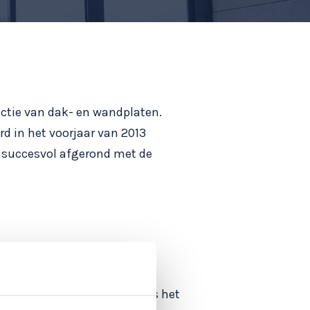
uctie van dak- en wandplaten.
d in het voorjaar van 2013
15 succesvol afgerond met de
DW dak 3
 trapeziumvormige kronen is het