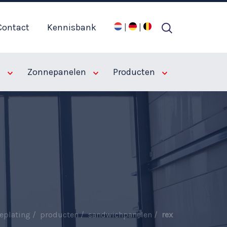
Contact
Kennisbank
|
|
n
Zonnepanelen
Producten
eplating
producten
sandwichpanelen
rex