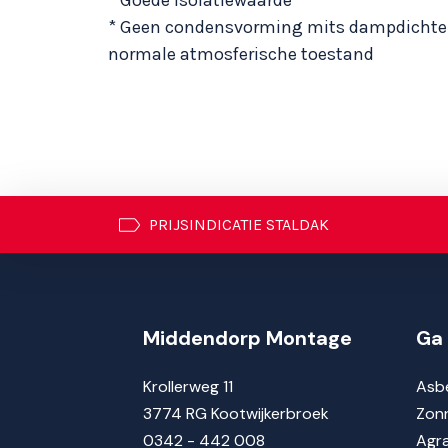
* Geen condensvorming mits dampdichte 
normale atmosferische toestand
PRIJSINDICATIE STALDAK
Middendorp Montage
Ga 
Krollerweg 11
Asbe
3774 RG Kootwijkerbroek
Zon
0342 - 442 008
Agra