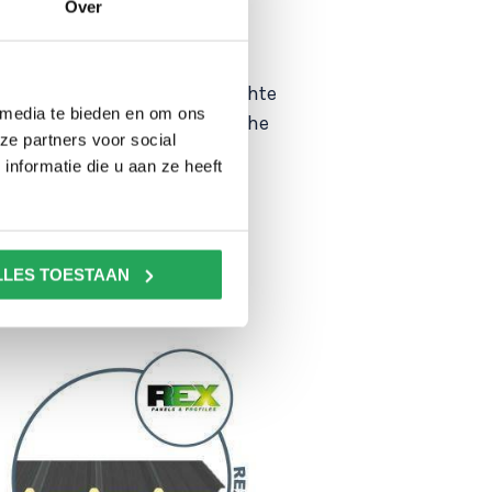
termate geschikt voor grote
Over
ningen
latiewaarde
densvorming, mits dampdichte
 media te bieden en om ons
 in een normale atmosferische
ze partners voor social
nformatie die u aan ze heeft
LLES TOESTAAN