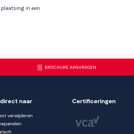
plaatsing in een
BROCHURE AANVRAGEN
direct naar
Certificeringen
st verwijderen
nepanelen
risch