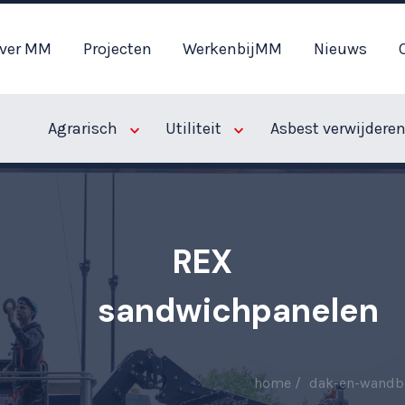
ver MM
Projecten
WerkenbijMM
Nieuws
Agrarisch
Utiliteit
Asbest verwijdere
REX
sandwichpanelen
home
dak-en-wandb