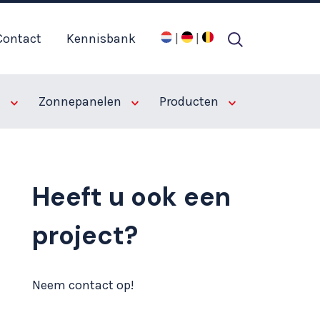
Contact
Kennisbank
|
|
home
referentie
renovatie loods de kwakel
n
Zonnepanelen
Producten
Heeft u ook een
project?
Neem contact op!