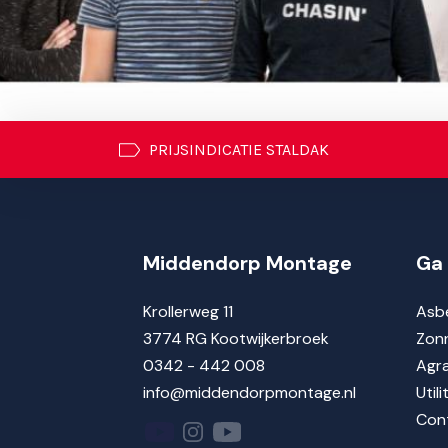
PRIJSINDICATIE STALDAK
Middendorp Montage
Ga 
Krollerweg 11
Asbe
3774 RG Kootwijkerbroek
Zon
0342 - 442 008
Agra
info@middendorpmontage.nl
Utili
Con