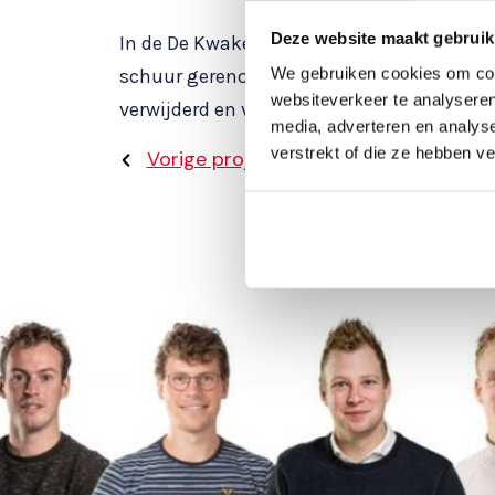
Deze website maakt gebruik
In de De Kwakel hebben we bij een bloeme
We gebruiken cookies om cont
schuur gerenoveerd. We hebben de asbes
websiteverkeer te analyseren
verwijderd en vervolgens sandwichpanele
media, adverteren en analys
verstrekt of die ze hebben v
Vorige project