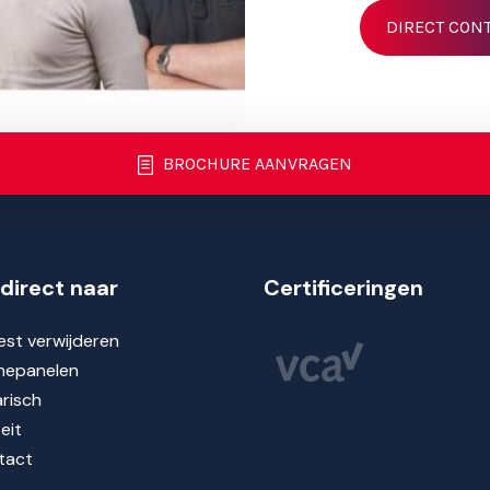
DIRECT CON
BROCHURE AANVRAGEN
direct naar
Certificeringen
st verwijderen
nepanelen
risch
teit
tact