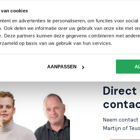
 van cookies
nkweker een loods en
ent en advertenties te personaliseren, om functies voor social
thoudende golfplaten
. Ook delen we informatie over uw gebruik van onze site met on
n geplaatst.
e. Deze partners kunnen deze gegevens combineren met andere i
erzameld op basis van uw gebruik van hun services.
Volgende project
AANPASSEN
A
Direct
conta
Neem contact o
Martijn of Teus