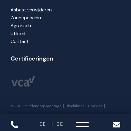
Asbest verwijderen
Zonnepanelen
Agrarisch
Utiliteit
Contact
Certificeringen
©
2026
Middendorp Montage
|
Disclaimer
|
Cookies
|
DE
BE
Sitemap
|
Realisatie website