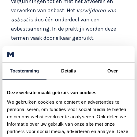
vergunningen tot en met het afvoeren en
verwerken van asbest. Het
verwijderen van
asbest
is dus één onderdeel van een
asbestsanering. In de praktijk worden deze
termen vaak door elkaar gebruikt.
Waar het op neerkomt, is dat we een gebouw
vrij maken van asbest. Lees hier meer
informatie over een
asbest dak vervangen
.
Toestemming
Details
Over
Andere vragen in deze categorie
Deze website maakt gebruik van cookies
We gebruiken cookies om content en advertenties te
Hoe gaat een asbestsanering in zijn
personaliseren, om functies voor social media te bieden
werk?
en om ons websiteverkeer te analyseren. Ook delen we
Wat kost asbest verwijderen?
informatie over uw gebruik van onze site met onze
partners voor social media, adverteren en analyse. Deze
Stellen jullie ook een