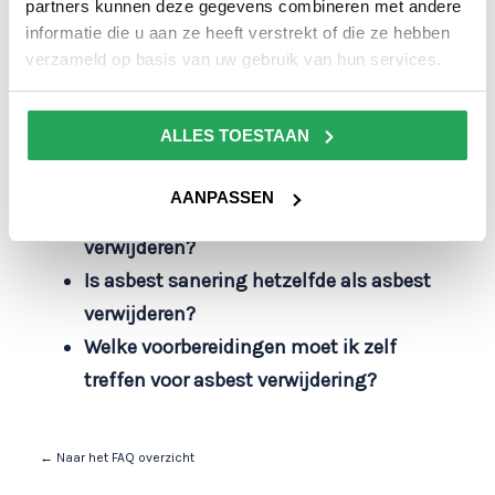
partners kunnen deze gegevens combineren met andere
asbestinventarisatierapport op?
informatie die u aan ze heeft verstrekt of die ze hebben
Mag ik zelf asbest verwijderen?
verzameld op basis van uw gebruik van hun services.
Waarom asbest laten verwijderen door
een bedrijf?
ALLES TOESTAAN
Is asbest saneren verplicht?
Wat is een slechte staat van asbest?
AANPASSEN
Heb ik een vergunning nodig voor asbest
verwijderen?
Is asbest sanering hetzelfde als asbest
verwijderen?
Welke voorbereidingen moet ik zelf
treffen voor asbest verwijdering?
← Naar het FAQ overzicht