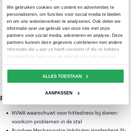
Bekijk hier de foto's van de dakrenovatie >
We gebruiken cookies om content en advertenties te
personaliseren, om functies voor social media te bieden
en om ons websiteverkeer te analyseren. Ook delen we
informatie over uw gebruik van onze site met onze
Delen:
partners voor social media, adverteren en analyse. Deze
partners kunnen deze gegevens combineren met andere
Volgende
Vorige
informatie die u aan ze heeft verstrekt of die ze hebben
nieuwsbericht
verzameld op basis van uw gebruik van hun services.
nieuwsbericht
ALLES TOESTAAN
AANPASSEN
Recente artikelen
NVWA waarschuwt voor hittestress bij dieren:
voorkom problemen in de stal
Rundvee Mechanisatie Vakdagen Hardenberg 21-