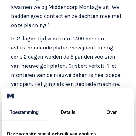
kwamen we bij Middendorp Montage uit. We
hadden goed contact en ze dachten mee met
onze planning.’
In 2 dagen tijd werd ruim 1400 m2 aan
asbesthoudende platen verwijderd. In nog
eens 2 dagen werden de 5 panden voorzien
van nieuwe golfplaten. Gijsbert vertelt: ‘Het
monteren van de nieuwe daken is heel soepel
verlopen. Het ging als een geoliede machine.
De mannen werkten heel ordelijk, snel én
netjes. Op de melkstal hebben we gekozen
voor een dichte lichtnok. Die werd ook gelijk
Toestemming
Details
Over
geplaatst, dus het dak zat snel weer dicht. Wij
zijn zeer tevreden!’
Deze website maakt gebruik van cookies