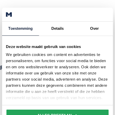
Delen:
Volgende
Toestemming
Details
Over
nieuwsbericht
Deze website maakt gebruik van cookies
We gebruiken cookies om content en advertenties te
personaliseren, om functies voor social media te bieden
Recente artikelen
en om ons websiteverkeer te analyseren. Ook delen we
informatie over uw gebruik van onze site met onze
partners voor social media, adverteren en analyse. Deze
NVWA waarschuwt voor hittestress bij dieren:
partners kunnen deze gegevens combineren met andere
voorkom problemen in de stal
informatie die u aan ze heeft verstrekt of die ze hebben
Rundvee Mechanisatie Vakdagen Hardenberg 21-
verzameld op basis van uw gebruik van hun services.
23 okt
Landbouwvakdagen Oost-Nederland 2, 3 & 4 juli