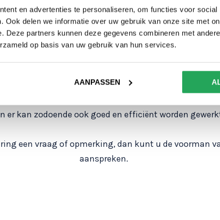
ent en advertenties te personaliseren, om functies voor social
. Ook delen we informatie over uw gebruik van onze site met on
 monteren van de dak- en/of wandbeplating op uw (nie
e. Deze partners kunnen deze gegevens combineren met andere i
k van uw stal, schuur of loods gaat beginnen. Vanuit 
erzameld op basis van uw gebruik van hun services.
 van specialisten op uw locatie komen om de klus te kl
AANPASSEN
A
 verrichten wij alle werkzaamheden in eigen beheer e
epark. Het voordeel hiervan is dat het team is wat zee
n er kan zodoende ook goed en efficiënt worden gewerk
ering een vraag of opmerking, dan kunt u de voorman va
aanspreken.