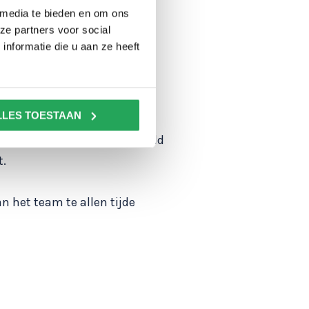
 media te bieden en om ons
ze partners voor social
uwe) bedrijfspand of het
nformatie die u aan ze heeft
Middendorp Montage zal een
aren.
LLES TOESTAAN
n maken wij gebruik van de
r goed op elkaar is ingespeeld
t.
n het team te allen tijde