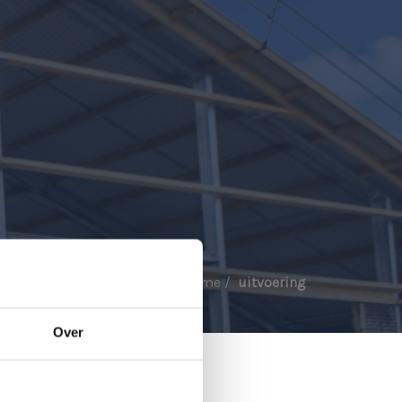
home
uitvoering
Over
plating