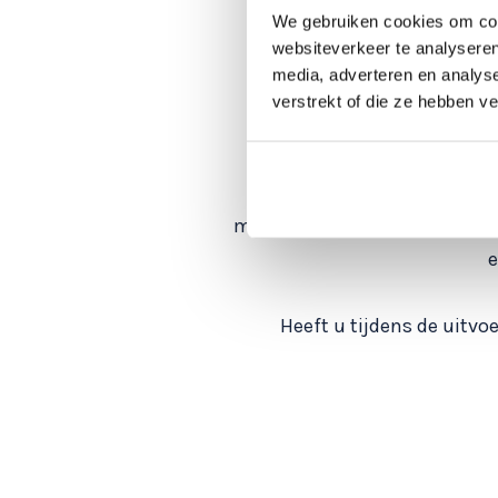
We gebruiken cookies om cont
websiteverkeer te analyseren
Het moment is daar. Het
media, adverteren en analys
vervangen van het oude da
verstrekt of die ze hebben v
team
Vanuit Middendorp montage
machines uit ons eigen machin
e
Heeft u tijdens de uitvo