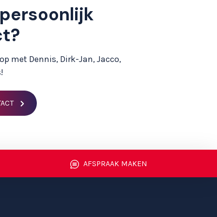
 persoonlijk
ct?
p met Dennis, Dirk-Jan, Jacco,
!
TACT
AFSPRAAK MAKEN