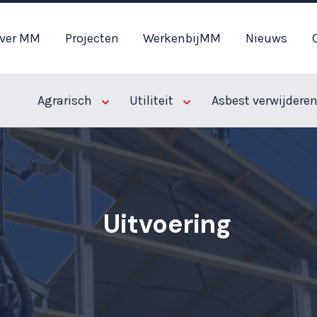
ver MM
Projecten
WerkenbijMM
Nieuws
Agrarisch
Utiliteit
Asbest verwijdere
Uitvoering