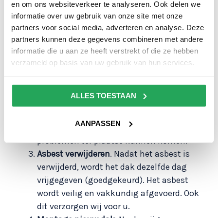
enkele dagen een geheel nieuw dak:
en om ons websiteverkeer te analyseren. Ook delen we
informatie over uw gebruik van onze site met onze
Asbestinventarisatie en sloopmelding
.
partners voor social media, adverteren en analyse. Deze
Voordat het asbest verwijderd kan
partners kunnen deze gegevens combineren met andere
worden, moet het papierwerk op orde zijn.
informatie die u aan ze heeft verstrekt of die ze hebben
Laat u asbest verwijderen door
verzameld op basis van uw gebruik van hun services.
Middendorp Montage? Dan nemen wij dit
traject voor u uit handen.
ALLES TOESTAAN
Een goed bereikbare en nette locatie
. U
zorgt voor een nette en goed bereikbare
AANPASSEN
locatie, zodat de nodige machines zonder
problemen ter plaatse kunnen komen.
Asbest verwijderen
. Nadat het asbest is
verwijderd, wordt het dak dezelfde dag
vrijgegeven (goedgekeurd). Het asbest
wordt veilig en vakkundig afgevoerd. Ook
dit verzorgen wij voor u.